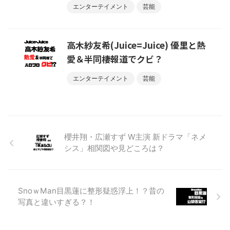
エンターテイメント
芸能
高木紗友希(Juice=Juice) 優里と熱
愛＆半同棲報道でクビ？
エンターテイメント
芸能
櫻井翔・広瀬すず W主演 新ドラマ「ネメ
シス」相関図や見どころは？
SnoｗMan目黒蓮に整形疑惑浮上！？昔の
写真と違いすぎる？！