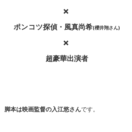
×
ポンコツ探偵・風真尚希
(櫻井翔さん)
×
超豪華
出演者
脚本は映画監督の入江悠さん
です。