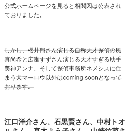
公式ホームページを見ると相関図は公表され
ておりました。
しかし、
櫻井翔さん演じる自称天才探偵の風
真尚希と広瀬すずさん演じる天
才すぎる助手
美神アンナ、
そして探偵事務所ネメシスに住
まう犬マーロウ以外はcoming soonとなって
おります。
江口洋介さん、石黒賢さん、中村トオ