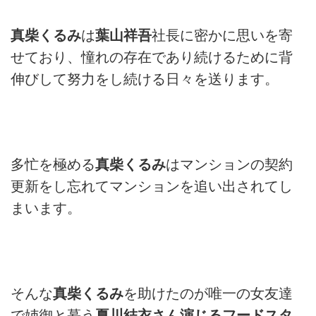
真柴くるみ
は
葉山祥吾
社長に密かに思いを寄
せており、憧れの存在であり続けるために背
伸びして努力をし続ける日々を送ります。
多忙を極める
真柴くるみ
はマンションの契約
更新をし忘れてマンションを追い出されてし
まいます。
そんな
真柴くるみ
を助けたのが唯一の女友達
で姉御と慕う
夏川結衣さん演じるフードスタ