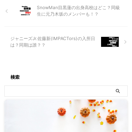
SnowMan目黒蓮の出身高校はどこ？同級
生に元乃木坂のメンバーも！？
ジャニーズJr.佐藤新(IMPACTors)の入所日
は？同期は誰？？
検索