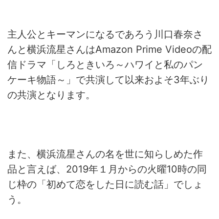
主人公とキーマンになるであろう川口春奈さ
んと横浜流星さんは
Amazon Prime Video
の配
信ドラマ「しろときいろ～ハワイと私のパン
ケーキ物語～」で共演して以来およそ
3
年ぶり
の共演となります。
また、横浜流星さんの名を世に知らしめた作
品と言えば、
2019
年１月からの火曜
10
時の同
じ枠の「初めて恋をした日に読む話」でしょ
う。