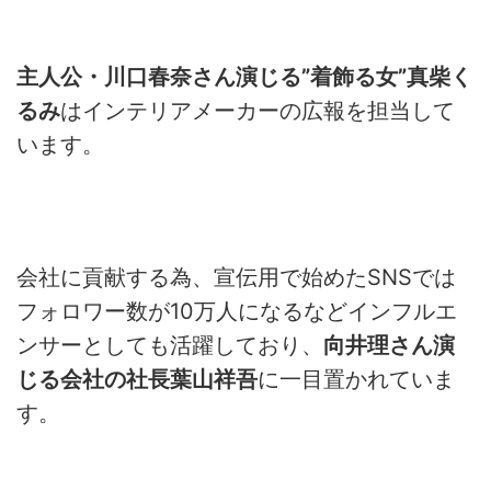
主人公・川口春奈さん演じる
”
着飾る女
”
真柴く
るみ
はインテリアメーカーの広報を担当して
います。
会社に貢献する為、宣伝用で始めた
SNS
では
フォロワー数が
10
万人になるなどインフルエ
ンサーとしても活躍しており、
向井理さん演
じる会社の社長葉山祥吾
に一目置かれていま
す。