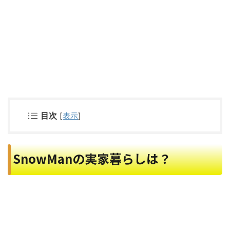
目次
[
表示
]
SnowManの実家暮らしは？