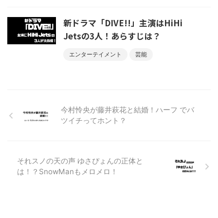
新ドラマ「DIVE!!」主演はHiHi
Jetsの3人！あらすじは？
エンターテイメント
芸能
今村怜央が藤井萩花と結婚！ハーフ でバ
ツイチってホント？
それスノの天の声 ゆさぴょんの正体と
は！？SnowManもメロメロ！