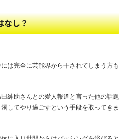
はなし？
中には完全に芸能界から干されてしまう方も
島田紳助さんとの愛人報道と言った他の話題
く濁してやり過ごすという手段を取ってきま
産休に入り世間からはバッシングを浴びると