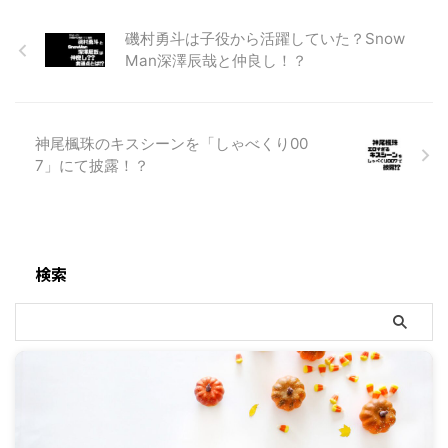
磯村勇斗は子役から活躍していた？Snow
Man深澤辰哉と仲良し！？
神尾楓珠のキスシーンを「しゃべくり00
7」にて披露！？
検索